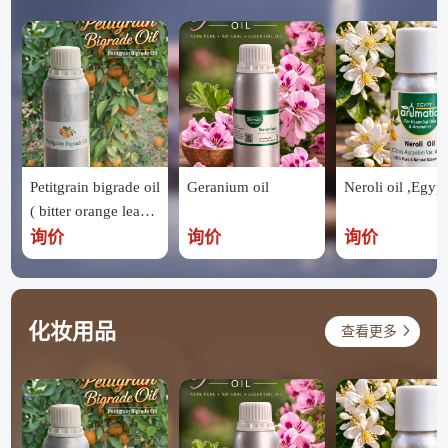
Petitgrain bigrade oil
Geranium oil
Neroli oil ,Egypt
( bitter orange leave
s ) ,Egypt
询价
询价
询价
化妆用品
查看更多