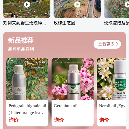
欢迎来到野生玫瑰种植园
玫瑰生态园
新品推荐
查看更多
品牌新品直销
Petitgrain bigrade oil
Geranium oil
Neroli oil ,Egypt
( bitter orange leave
s ) ,Egypt
询价
询价
询价