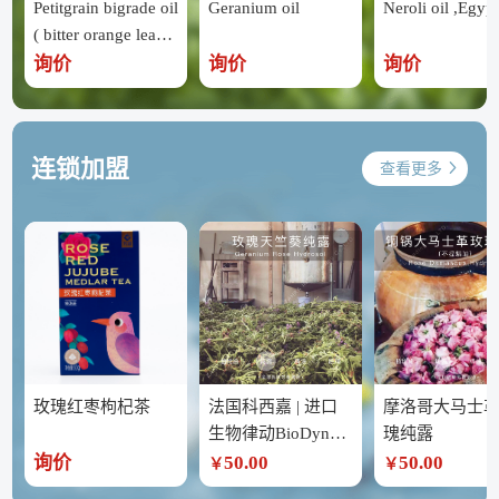
Petitgrain bigrade oil
Geranium oil
Neroli oil ,Egypt
( bitter orange leave
s ) ,Egypt
询价
询价
询价
连锁加盟
查看更多
玫瑰红枣枸杞茶
法国科西嘉 | 进口
摩洛哥大马士
生物律动BioDynam
瑰纯露
ic 玫瑰天竺葵纯露
询价
50.00
50.00
￥
￥