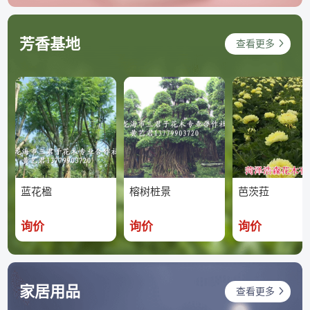
芳香基地
查看更多
蓝花楹
榕树桩景
芭茨菈
询价
询价
询价
家居用品
查看更多