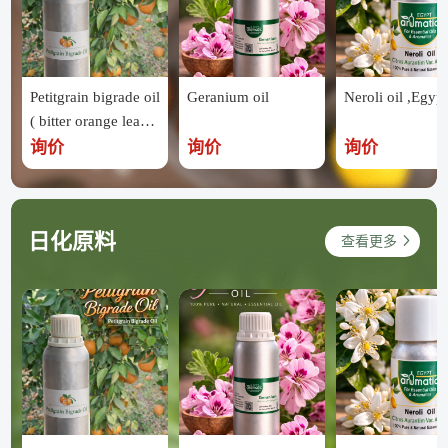
Petitgrain bigrade oil
Geranium oil
Neroli oil ,Egypt
( bitter orange leave
s ) ,Egypt
询价
询价
询价
日化原料
查看更多