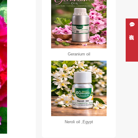
在线咨询
Geranium oil
Neroli oil ,Egypt