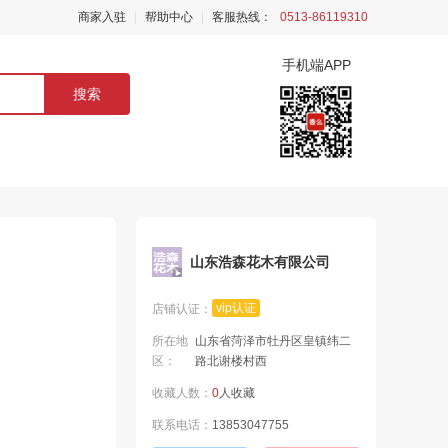
商家入驻
|
帮助中心
|
客服热线：
0513-86119310
手机端APP
搜索
山东浩森花木有限公司
vip认证
店铺认证：
所在地
山东省菏泽市牡丹区皇镇纬二
区：
路北谢楼村西
收藏人数：
0
人收藏
联系电话：
13853047755