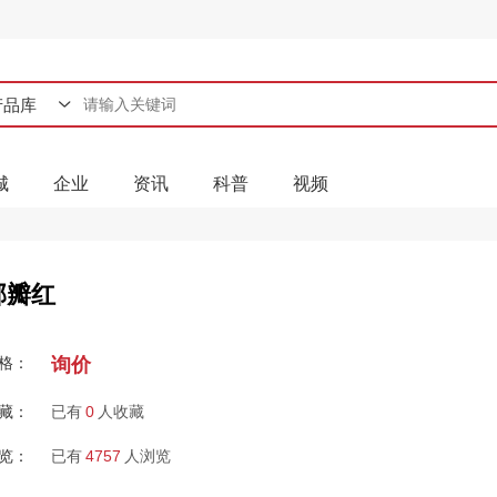
产品库
产品库
城
企业
资讯
科普
视频
企业库
资讯库
资料库
邹瓣红
视频库
格：
询价
藏：
已有
0
人收藏
览：
已有
4757
人浏览