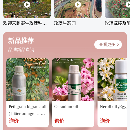
欢迎来到野生玫瑰种植园
玫瑰生态园
新品推荐
查看更多
品牌新品直销
Petitgrain bigrade oil
Geranium oil
Neroli oil ,Egypt
( bitter orange leave
s ) ,Egypt
询价
询价
询价