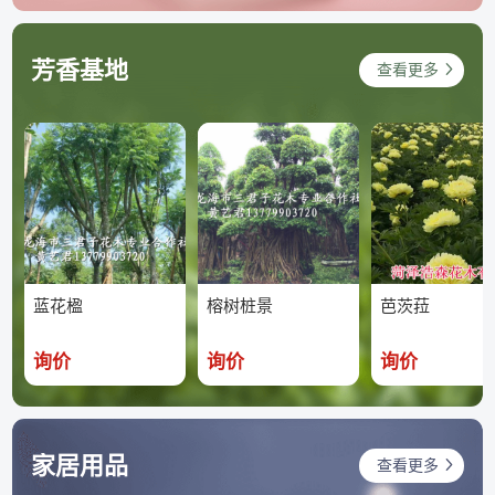
芳香基地
查看更多
蓝花楹
榕树桩景
芭茨菈
询价
询价
询价
家居用品
查看更多