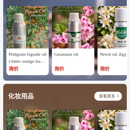
Petitgrain bigrade oil
Geranium oil
Neroli oil ,Egypt
( bitter orange leave
s ) ,Egypt
询价
询价
询价
化妆用品
查看更多