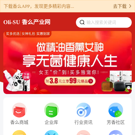
下载香么APP，发现更多精彩内容...
去下载
Oli-SU 香么产业网
输入搜索关键词
香么商城
企业库
行业资讯
芳香社区