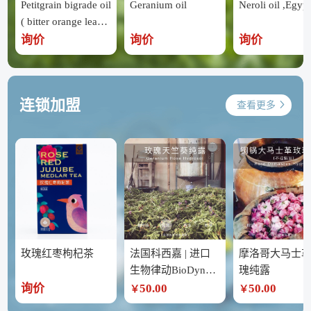
Petitgrain bigrade oil
Geranium oil
Neroli oil ,Egypt
( bitter orange leave
s ) ,Egypt
询价
询价
询价
连锁加盟
查看更多
玫瑰红枣枸杞茶
法国科西嘉 | 进口
摩洛哥大马士
生物律动BioDynam
瑰纯露
ic 玫瑰天竺葵纯露
询价
50.00
50.00
￥
￥