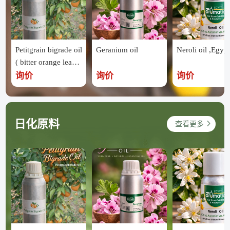
Petitgrain bigrade oil
Geranium oil
Neroli oil ,Egypt
( bitter orange leave
s ) ,Egypt
询价
询价
询价
日化原料
查看更多