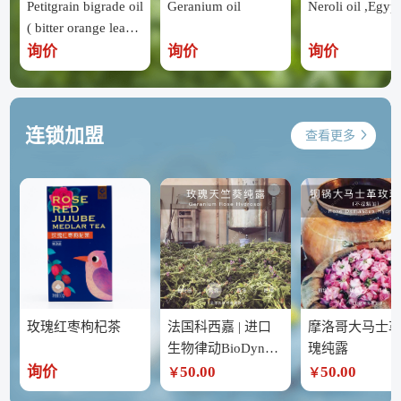
Petitgrain bigrade oil
Geranium oil
Neroli oil ,Egypt
( bitter orange leave
s ) ,Egypt
询价
询价
询价
连锁加盟
查看更多
玫瑰红枣枸杞茶
法国科西嘉 | 进口
摩洛哥大马士
生物律动BioDynam
瑰纯露
ic 玫瑰天竺葵纯露
询价
50.00
50.00
￥
￥