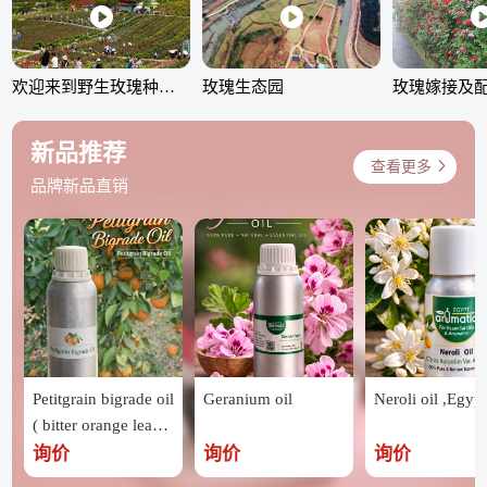
欢迎来到野生玫瑰种植园
玫瑰生态园
新品推荐
查看更多
品牌新品直销
Petitgrain bigrade oil
Geranium oil
Neroli oil ,Egypt
( bitter orange leave
s ) ,Egypt
询价
询价
询价