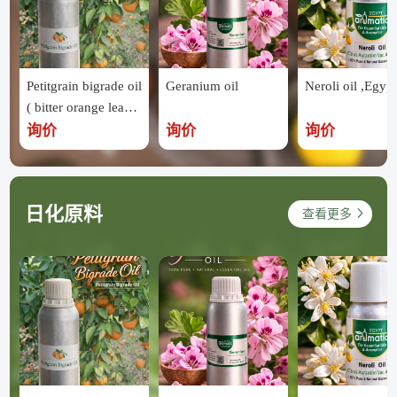
Petitgrain bigrade oil
Geranium oil
Neroli oil ,Egypt
( bitter orange leave
s ) ,Egypt
询价
询价
询价
日化原料
查看更多