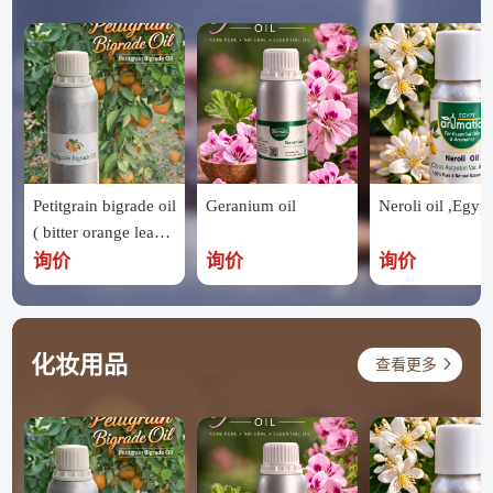
Petitgrain bigrade oil
Geranium oil
Neroli oil ,Egypt
( bitter orange leave
s ) ,Egypt
询价
询价
询价
化妆用品
查看更多