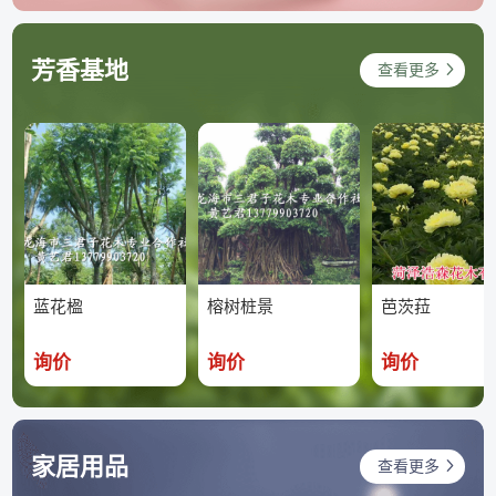
芳香基地
查看更多
蓝花楹
榕树桩景
芭茨菈
询价
询价
询价
家居用品
查看更多