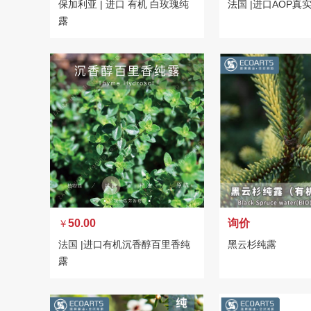
保加利亚 | 进口 有机 白玫瑰纯
法国 |进口AOP真
露
50.00
询价
￥
法国 |进口有机沉香醇百里香纯
黑云杉纯露
露