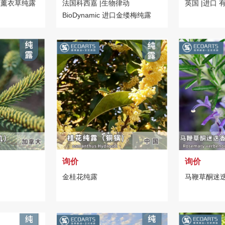
实薰衣草纯露
法国科西嘉 |生物律动
英国 |进口
BioDynamic 进口金缕梅纯露
询价
询价
金桂花纯露
马鞭草酮迷