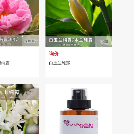
询价
瑰纯露
白玉兰纯露