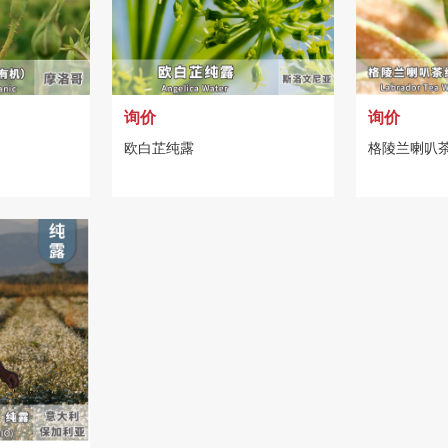
询价
询价
欧白芷纯露
格陵兰喇叭