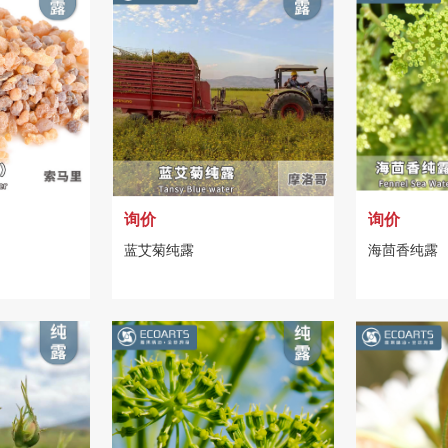
询价
询价
蓝艾菊纯露
海茴香纯露