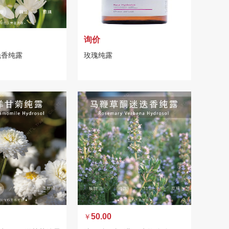
询价
晚香纯露
玫瑰纯露
50.00
￥