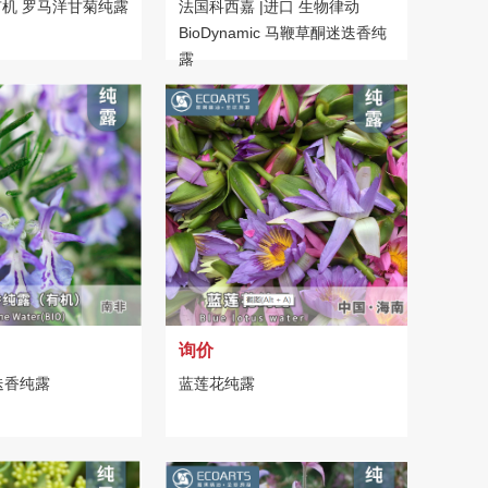
 有机 罗马洋甘菊纯露
法国科西嘉 |进口 生物律动
BioDynamic 马鞭草酮迷迭香纯
露
询价
迭香纯露
蓝莲花纯露