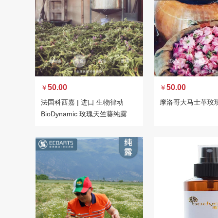
50.00
50.00
￥
￥
法国科西嘉 | 进口 生物律动
摩洛哥大马士革玫
BioDynamic 玫瑰天竺葵纯露