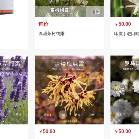
询价
50.00
￥
澳洲茶树纯露
印度 | 进口
50.00
50.00
￥
￥