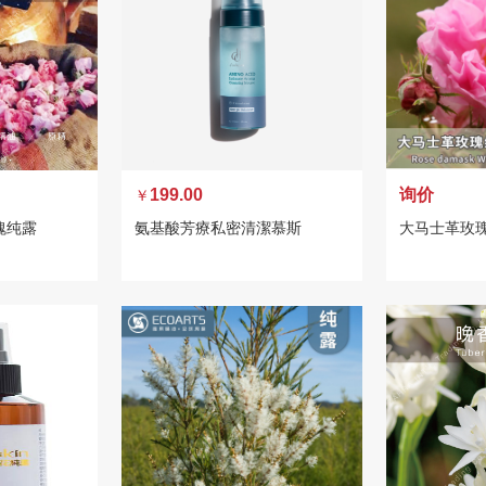
199.00
询价
￥
瑰纯露
氨基酸芳療私密清潔慕斯
大马士革玫