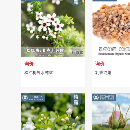
询价
询价
松红梅补水纯露
乳香纯露