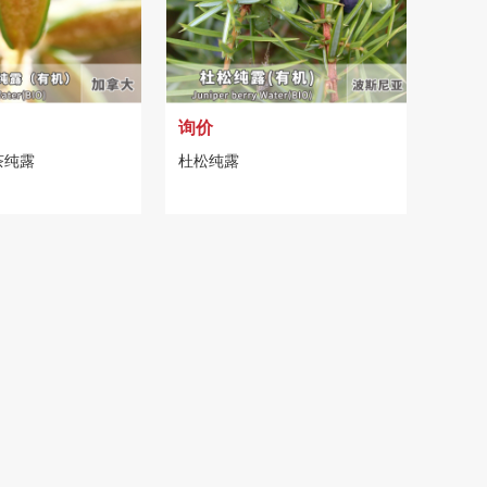
询价
茶纯露
杜松纯露