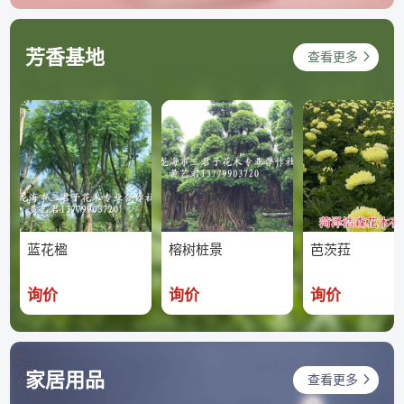
芳香基地
查看更多
蓝花楹
榕树桩景
芭茨菈
询价
询价
询价
家居用品
查看更多