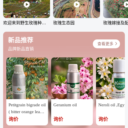
欢迎来到野生玫瑰种植园
玫瑰生态园
新品推荐
查看更多
品牌新品直销
Petitgrain bigrade oil
Geranium oil
Neroli oil ,Egypt
( bitter orange leave
s ) ,Egypt
询价
询价
询价