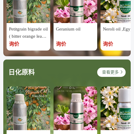
Petitgrain bigrade oil
Geranium oil
Neroli oil ,Egypt
( bitter orange leave
s ) ,Egypt
询价
询价
询价
日化原料
查看更多