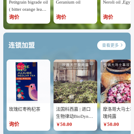
Petitgrain bigrade oil
Geranium oil
Neroli oil ,Egypt
( bitter orange leave
s ) ,Egypt
询价
询价
询价
连锁加盟
查看更多
玫瑰红枣枸杞茶
法国科西嘉 | 进口
摩洛哥大马士
生物律动BioDynam
瑰纯露
ic 玫瑰天竺葵纯露
询价
50.00
50.00
￥
￥