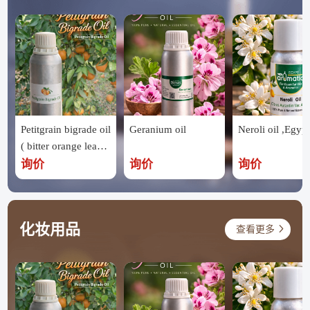
Petitgrain bigrade oil
Geranium oil
Neroli oil ,Egypt
( bitter orange leave
s ) ,Egypt
询价
询价
询价
化妆用品
查看更多